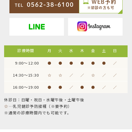
WEB予約
0562-38-6100
TEL
※初診の方も可
診療時間
月
火
水
木
金
土
日
9:00～12:00
●
●
●
●
●
●
／
14:30～15:30
☆
☆
／
／
☆
／
／
16:00～19:00
●
●
／
●
●
／
／
休診日：日曜・祝日・水曜午後・土曜午後
☆
…乳児健診予防接種（※要予約）
※通常の診療時間内でも可能です。