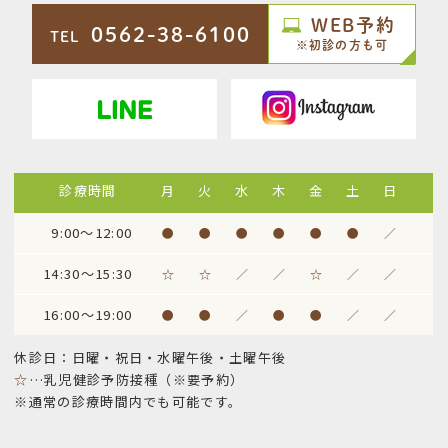
WEB予約
0562-38-6100
TEL
※初診の方も可
診療時間
月
火
水
木
金
土
日
9:00～12:00
●
●
●
●
●
●
／
14:30～15:30
☆
☆
／
／
☆
／
／
16:00～19:00
●
●
／
●
●
／
／
休診日：日曜・祝日・水曜午後・土曜午後
☆
…乳児健診予防接種（※要予約）
※通常の診療時間内でも可能です。