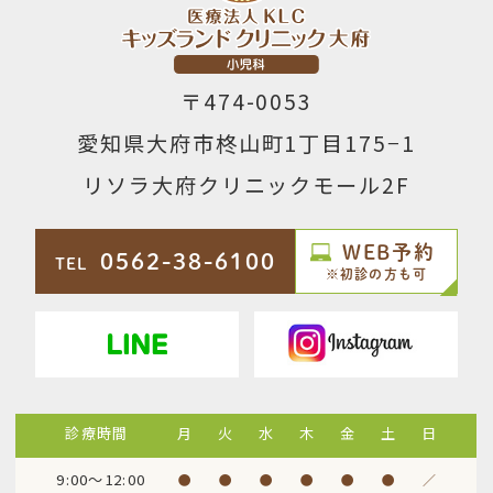
〒474-0053
愛知県大府市柊山町1丁目175−1
リソラ大府クリニックモール2F
WEB予約
0562-38-6100
TEL
※初診の方も可
診療時間
月
火
水
木
金
土
日
9:00～12:00
●
●
●
●
●
●
／