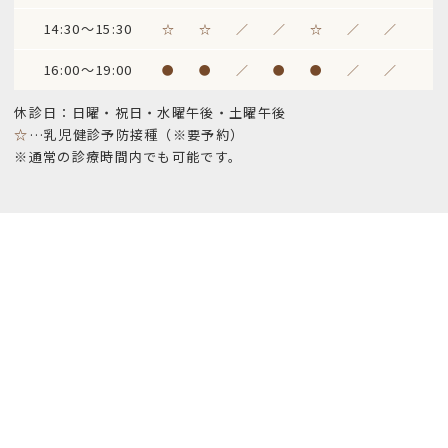
14:30～15:30
☆
☆
／
／
☆
／
／
16:00～19:00
●
●
／
●
●
／
／
休診日：日曜・祝日・水曜午後・土曜午後
☆
…乳児健診予防接種（※要予約）
※通常の診療時間内でも可能です。