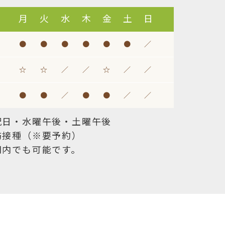
月
火
水
木
金
土
日
●
●
●
●
●
●
／
☆
☆
／
／
☆
／
／
●
●
／
●
●
／
／
祝日・水曜午後・土曜午後
防接種（※要予約）
間内でも可能です。