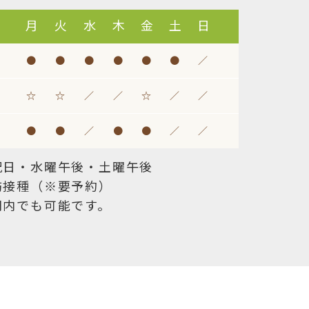
月
火
水
木
金
土
日
●
●
●
●
●
●
／
☆
☆
／
／
☆
／
／
●
●
／
●
●
／
／
祝日・水曜午後・土曜午後
防接種（※要予約）
間内でも可能です。