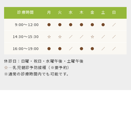
診療時間
月
火
水
木
金
土
日
9:00～12:00
●
●
●
●
●
●
／
14:30～15:30
☆
☆
／
／
☆
／
／
16:00～19:00
●
●
／
●
●
／
／
休診日：日曜・祝日・水曜午後・土曜午後
☆
…乳児健診予防接種（※要予約）
※通常の診療時間内でも可能です。